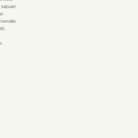
at sapuan
un
memiliki
lih
m