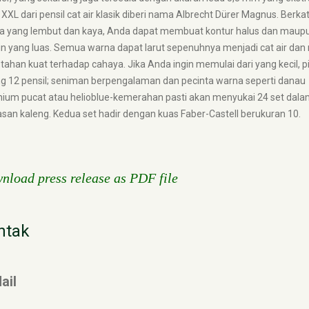
 XXL dari pensil cat air klasik diberi nama Albrecht Dürer Magnus. Berk
a yang lembut dan kaya, Anda dapat membuat kontur halus dan maup
n yang luas. Semua warna dapat larut sepenuhnya menjadi cat air dan 
tahan kuat terhadap cahaya. Jika Anda ingin memulai dari yang kecil, pi
ng 12 pensil; seniman berpengalaman dan pecinta warna seperti danau
nium pucat atau helioblue-kemerahan pasti akan menyukai 24 set dala
an kaleng. Kedua set hadir dengan kuas Faber-Castell berukuran 10.
nload press release as PDF file
ntak
ail