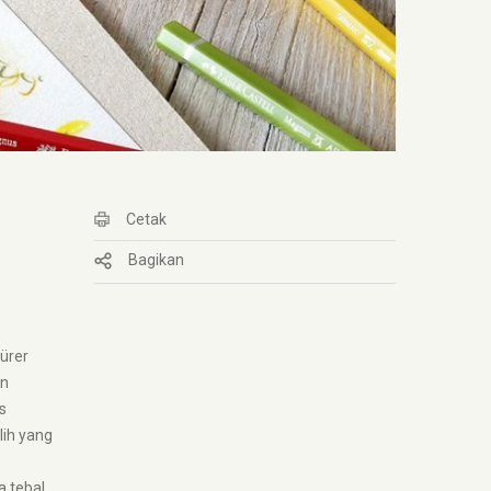
Cetak
Bagikan
ürer
an
s
lih yang
 tebal.