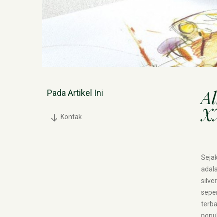
Al
Pada Artikel Ini
XX
Kontak
Sejak
adala
silve
seper
terba
popul