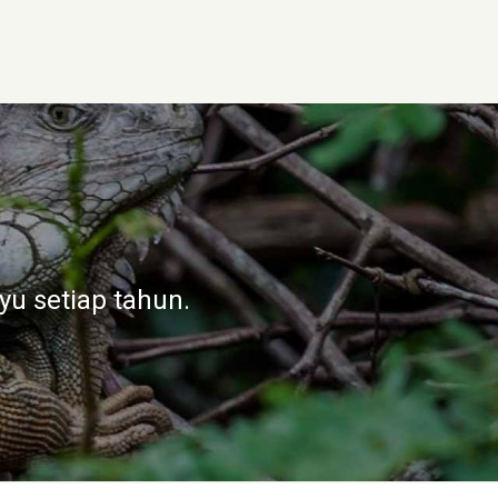
iga karena pensil sering
nakan kayu dari hutan
yu setiap tahun.
setara dengan sekitar 1