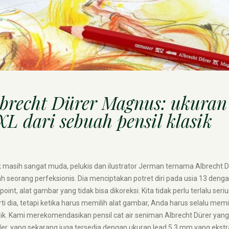
brecht Dürer Magnus: ukuran
L dari sebuah pensil klasik
 masih sangat muda, pelukis dan ilustrator Jerman ternama Albrecht D
h seorang perfeksionis. Dia menciptakan potret diri pada usia 13 deng
rpoint, alat gambar yang tidak bisa dikoreksi. Kita tidak perlu terlalu seriu
ti dia, tetapi ketika harus memilih alat gambar, Anda harus selalu memi
ik. Kami merekomendasikan pensil cat air seniman Albrecht Dürer yang
er, yang sekarang juga tersedia dengan ukuran lead 5,3 mm yang ekstra