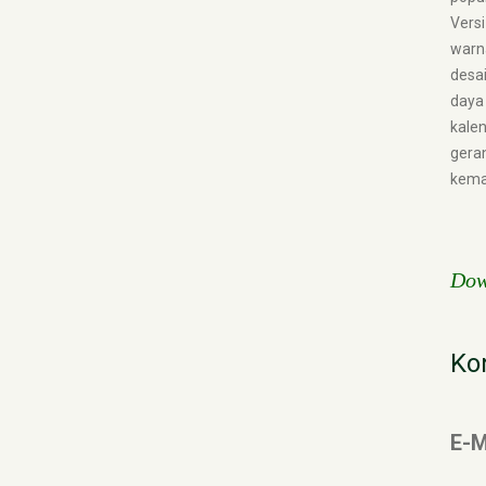
Versi
warn
desai
daya 
kale
gera
kemas
Dow
Ko
E-M