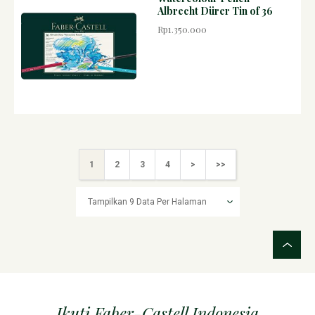
Albrecht Dürer Tin of 36
Rp1.350.000
1
2
3
4
>
>>
Ikuti Faber-Castell Indonesia