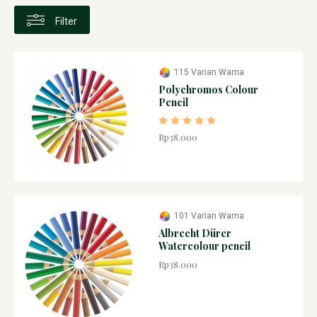
Filter
115 Varian Warna
Polychromos Colour
Pencil
Rp38.000
101 Varian Warna
Albrecht Dürer
Watercolour pencil
Rp38.000