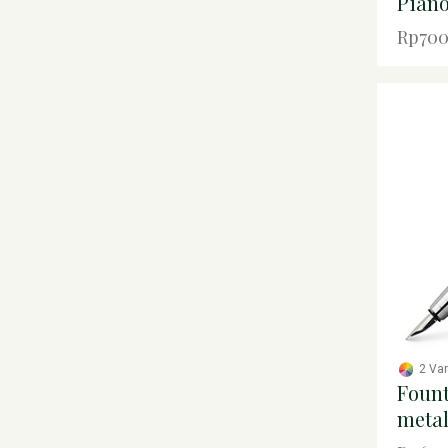
Piano
Rp700
2 Va
Foun
metal