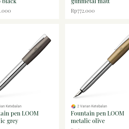
 black
gunmetal matt
.000
Rp772.000
rian Ketebalan
2 Varian Ketebalan
tain pen LOOM
Fountain pen LOOM
ic grey
metalic olive