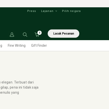
Press
Layanan
Pilih negara
0
Lacak Pesanan
ng
Fine Writing
Gift Finder
 elegan. Terbuat dari
ilap, pena ini tidak saja
enulis yang