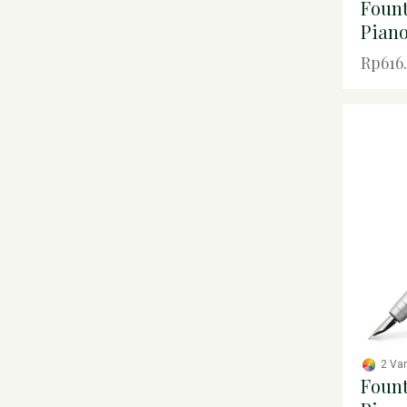
Foun
Pian
Rp616
2 Va
Foun