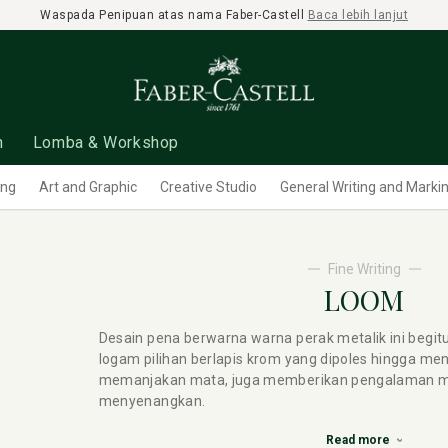
Waspada Penipuan atas nama Faber-Castell
Baca lebih lanjut
n
Lomba & Workshop
ing
Art and Graphic
Creative Studio
General Writing and Marki
Fine Writing
LOOM
Desain pena berwarna warna perak metalik ini begitu
logam pilihan berlapis krom yang dipoles hingga meng
memanjakan mata, juga memberikan pengalaman m
menyenangkan.
Read more