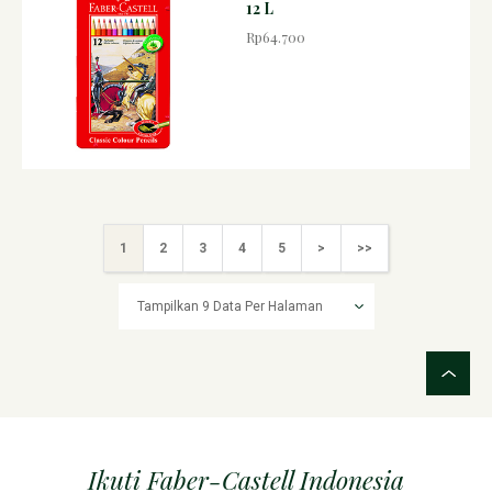
12 L
Rp64.700
1
2
3
4
5
>
>>
Ikuti Faber-Castell Indonesia