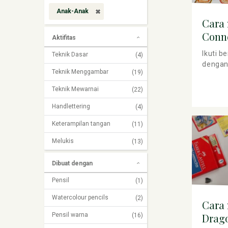
Anak-Anak
Cara
Conne
Aktifitas
Cont
Ikuti b
Teknik Dasar
(4)
dengan 
Teknik Menggambar
(19)
Teknik Mewarnai
(22)
Handlettering
(4)
Keterampilan tangan
(11)
Melukis
(13)
Dibuat dengan
Pensil
(1)
Watercolour pencils
(2)
Cara
Pensil warna
(16)
Drag