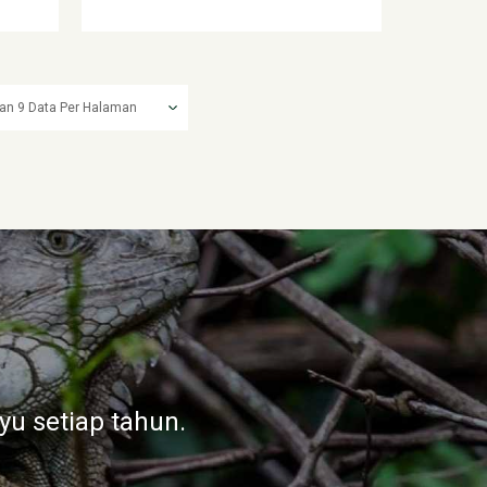
iga karena pensil sering
nakan kayu dari hutan
yu setiap tahun.
setara dengan sekitar 1