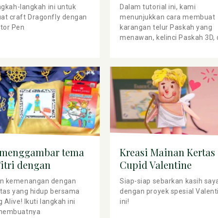
ector Pen
keranjang Paskah
angkah-langkah ini untuk
Dalam tutorial ini, kami
t craft Dragonfly dengan
menunjukkan cara membuat
tor Pen
karangan telur Paskah yang
menawan, kelinci Paskah 3D,
keranjang yang serasi
 menggambar tema
Kreasi Mainan Kertas
Fitri dengan
Cupid Valentine
ng Alive
n kemenangan dengan
Siap-siap sebarkan kasih say
itas yang hidup bersama
dengan proyek spesial Valent
 Alive! Ikuti langkah ini
ini!
membuatnya