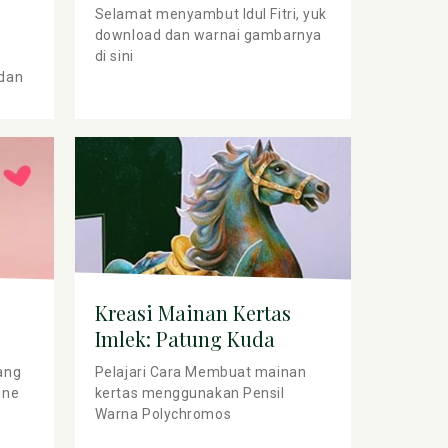
Selamat menyambut Idul Fitri, yuk
download dan warnai gambarnya
di sini
 dan
Kreasi Mainan Kertas
Imlek: Patung Kuda
Menggunakan
ang
Pelajari Cara Membuat mainan
Polychromos
ine
kertas menggunakan Pensil
Warna Polychromos