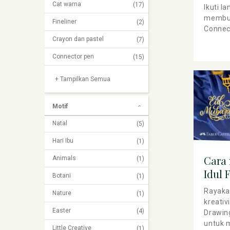
Conn
Cat warna
(17)
Ikuti l
membua
Fineliner
(2)
Connec
Crayon dan pastel
(7)
Connector pen
(15)
+ Tampilkan Semua
Motif
Natal
(5)
Hari Ibu
(1)
Cara
Animals
(1)
Idul 
Botani
(1)
Drawi
Rayaka
Nature
(1)
kreativ
Easter
(4)
Drawing
untuk 
Little Creative
(1)