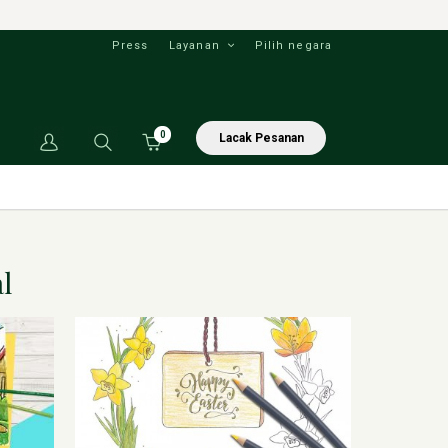
Press
Layanan
Pilih negara
0
Lacak Pesanan
l