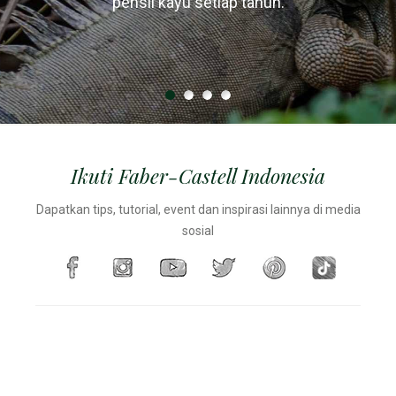
hanya menggunakan kayu dari hutan yang dikelola
heksagonal / segitiga karena pensil sering jatuh
pensil kayu setiap tahun.
setiap jamnya, setara dengan sekitar 1 beban truk.
terguling dari meja
secara lestari.
Ikuti Faber-Castell Indonesia
Dapatkan tips, tutorial, event dan inspirasi lainnya di media
sosial