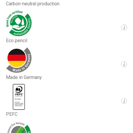
Carbon-neutral production
i
Eco pencil
i
Made in Germany
i
PEFC