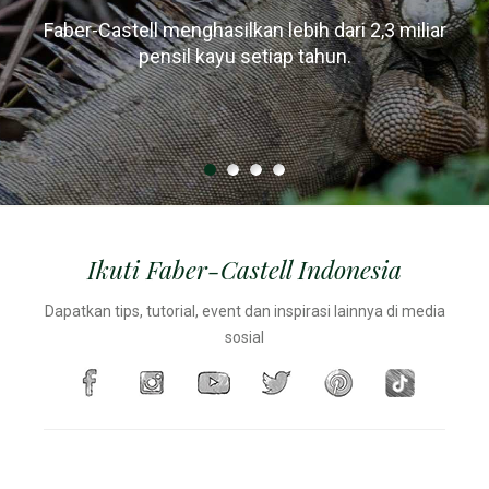
Faber-Castell menghasilkan lebih dari 2,3 miliar
Untuk produksi pensilnya sendiri, Faber-Castell
Desain pensil kayu berubah dari bulat menjadi
3
Faber-Castell menumbuhkan sekitar 20 m
kayu
hanya menggunakan kayu dari hutan yang dikelola
heksagonal / segitiga karena pensil sering jatuh
pensil kayu setiap tahun.
setiap jamnya, setara dengan sekitar 1 beban truk.
terguling dari meja
secara lestari.
Ikuti Faber-Castell Indonesia
Dapatkan tips, tutorial, event dan inspirasi lainnya di media
sosial