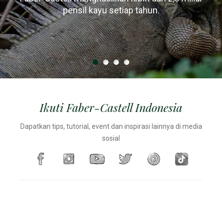
Faber-Castell menumbuhkan sekitar 20 m
kayu
hanya menggunakan kayu dari hutan yang dikelola
heksagonal / segitiga karena pensil sering jatuh
pensil kayu setiap tahun.
setiap jamnya, setara dengan sekitar 1 beban truk.
terguling dari meja
secara lestari.
Ikuti Faber-Castell Indonesia
Dapatkan tips, tutorial, event dan inspirasi lainnya di media
sosial