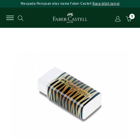
Waspada Penipuan atas nama Faber-Castell
Baca lebih lanjut
0