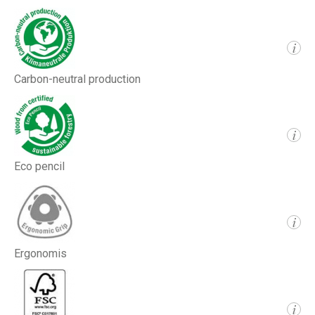
i
Carbon-neutral production
i
Eco pencil
i
Ergonomis
i