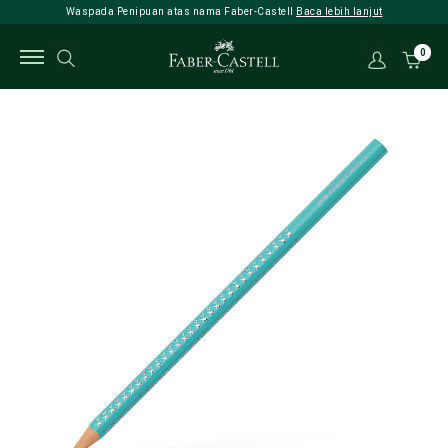
Waspada Penipuan atas nama Faber-Castell
Baca lebih lanjut
0