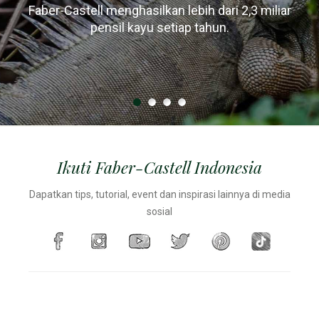
Faber-Castell menghasilkan lebih dari 2,3 miliar
Untuk produksi pensilnya sendiri, Faber-Castell
Desain pensil kayu berubah dari bulat menjadi
3
Faber-Castell menumbuhkan sekitar 20 m
kayu
hanya menggunakan kayu dari hutan yang dikelola
heksagonal / segitiga karena pensil sering jatuh
pensil kayu setiap tahun.
setiap jamnya, setara dengan sekitar 1 beban truk.
terguling dari meja
secara lestari.
Ikuti Faber-Castell Indonesia
Dapatkan tips, tutorial, event dan inspirasi lainnya di media
sosial