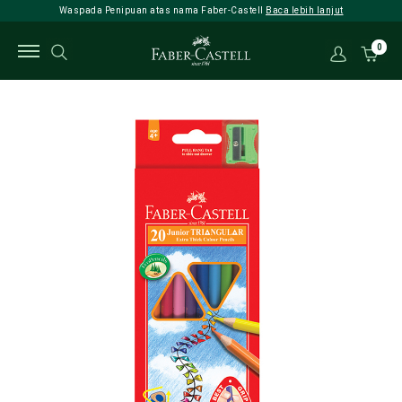
Waspada Penipuan atas nama Faber-Castell
Baca lebih lanjut
0