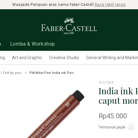
Waspada Penipuan atas nama Faber-Castell
Baca lebih lanjut
n
Lomba & Workshop
ing
Art and Graphic
Creative Studio
General Writing and Marki
 / Felt tip pen
Pitt Artist Pen India ink Pen
#167469
India ink 
caput mo
Rp45.000
Termasuk pajak
i