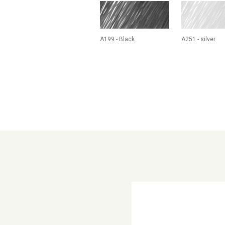
A199 - Black
A251 - silver