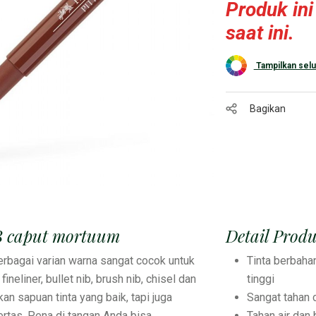
Produk ini
saat ini.
Tampilkan selu
Bagikan
n B caput mortuum
Detail Prod
berbagai varian warna sangat cocok untuk
Tinta berbaha
neliner, bullet nib, brush nib, chisel dan
tinggi
an sapuan tinta yang baik, tapi juga
Sangat tahan 
rtas. Pena di tangan Anda bisa
Tahan air dan