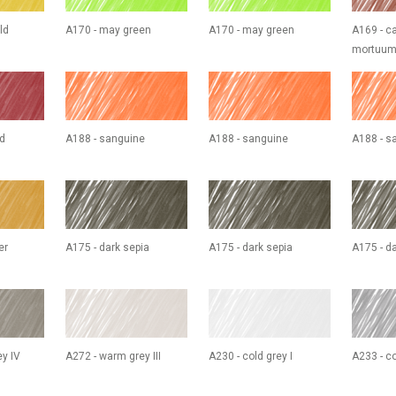
ld
A170 - may green
A170 - may green
A169 - c
mortuu
ed
A188 - sanguine
A188 - sanguine
A188 - s
er
A175 - dark sepia
A175 - dark sepia
A175 - da
y IV
A272 - warm grey III
A230 - cold grey I
A233 - co