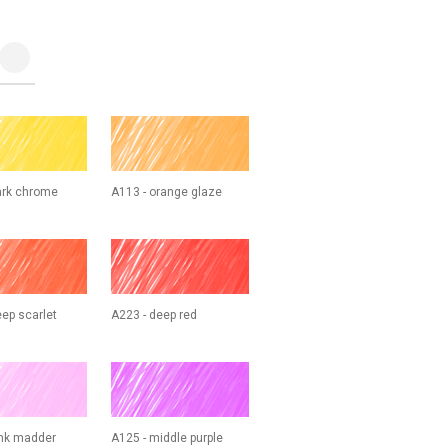
ark chrome
A113 - orange glaze
eep scarlet
A223 - deep red
ink madder
A125 - middle purple