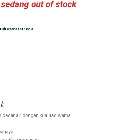
 sedang out of stock
ruh warna tersedia
uk
n dasar air dengan kualitas warna
cahaya
 bersifat permanen