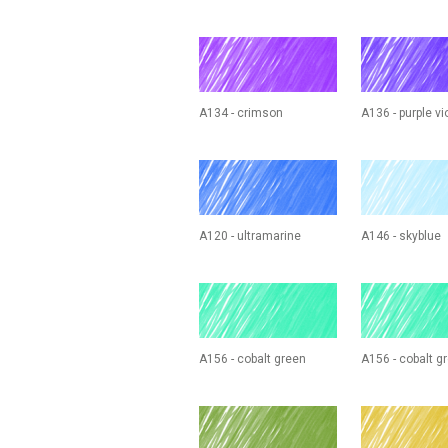
A134 - crimson
A136 - purple vi
A120 - ultramarine
A146 - skyblue
A156 - cobalt green
A156 - cobalt g