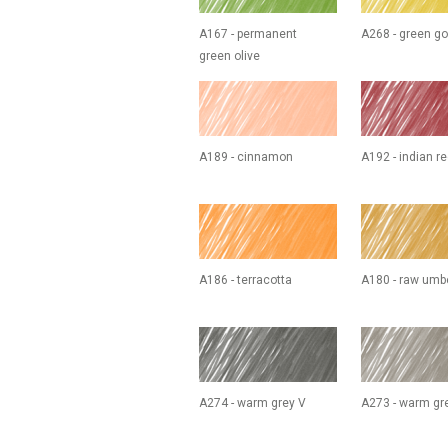
A167 - permanent
A268 - green go
green olive
A189 - cinnamon
A192 - indian r
A186 - terracotta
A180 - raw umb
A274 - warm grey V
A273 - warm gre