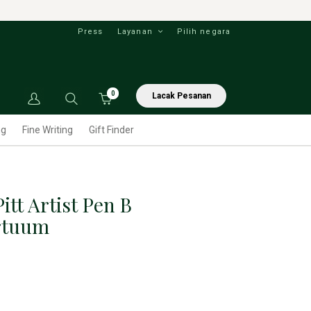
Press
Layanan
Pilih negara
0
Lacak Pesanan
ng
Fine Writing
Gift Finder
Pitt Artist Pen B
rtuum