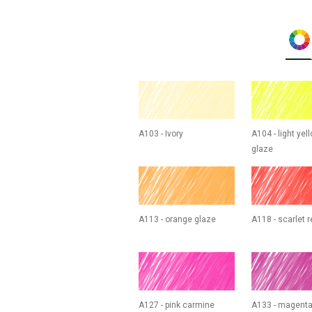
A103 - Ivory
A104 - light yel
glaze
A113 - orange glaze
A118 - scarlet r
A127 - pink carmine
A133 - magent