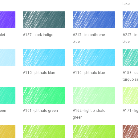
lake
olet
A157 - dark indigo
A247 - indanthrene
A247 - i
blue
blue
A110 - phthalo blue
A110 - phthalo blue
A153 - co
turquois
reen
A161 - phthalo green
A162 - light phthalo
A171 - li
green