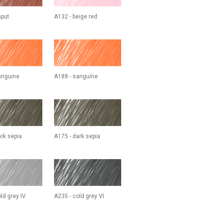
aput
A132 - beige red
m
anguine
A188 - sanguine
rk sepia
A175 - dark sepia
ld grey IV
A235 - cold grey VI