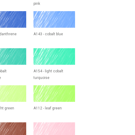
pink
ndanthrene
A143 - cobalt blue
balt
A154 - light cobalt
e
turquoise
ght green
A112 - leaf green