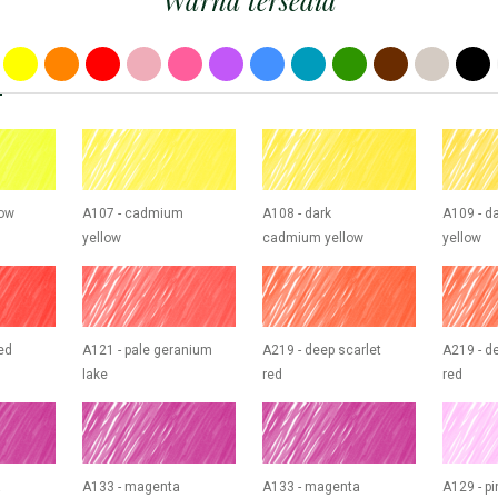
Warna tersedia
low
A107 - cadmium
A108 - dark
A109 - d
yellow
cadmium yellow
yellow
ed
A121 - pale geranium
A219 - deep scarlet
A219 - d
lake
red
red
a
A133 - magenta
A133 - magenta
A129 - p