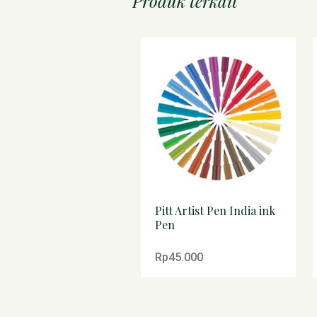
Produk terkait
Pitt Artist Pen India ink
Pen
Rp45.000