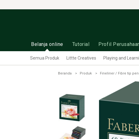
Belanja online
Tutorial
Profil Perusahaa
Semua Produk
Littte Creatives
Playing and Learn
Beranda
Produk
Fineliner / Fibre tip pen