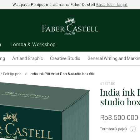
Waspada Penipuan atas nama Faber-Castell
Baca lebih lanjut
n
Lomba & Workshop
ing
Art and Graphic
Creative Studio
General Writing and Marki
 / Felt tip pen
India ink Pitt Artist Pen B studio box 60x
#167150
India ink 
studio bo
Rp3.500.000
Termasuk pajak
i