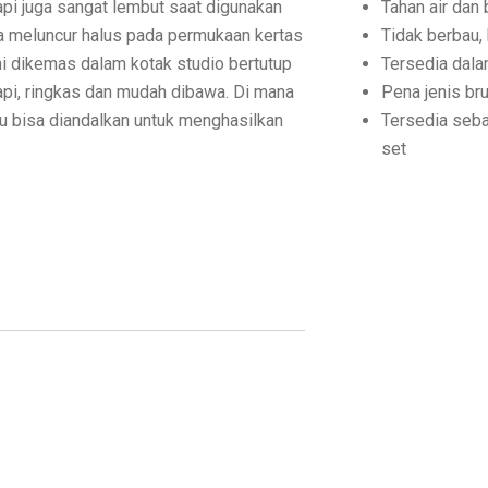
api juga sangat lembut saat digunakan
Tahan air dan
sa meluncur halus pada permukaan kertas
Tidak berbau,
 ini dikemas dalam kotak studio bertutup
Tersedia dala
api, ringkas dan mudah dibawa. Di mana
Pena jenis bru
lu bisa diandalkan untuk menghasilkan
Tersedia seba
set