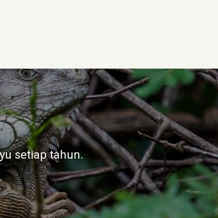
iga karena pensil sering
nakan kayu dari hutan
yu setiap tahun.
setara dengan sekitar 1