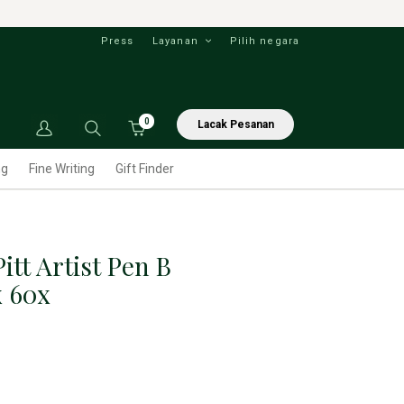
Press
Layanan
Pilih negara
0
Lacak Pesanan
ng
Fine Writing
Gift Finder
Pitt Artist Pen B
x 60x