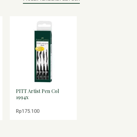
PITT Artist Pen Col
PITT Artist Pen Blac
1994x
&White set 4
Rp175.100
Rp175.100