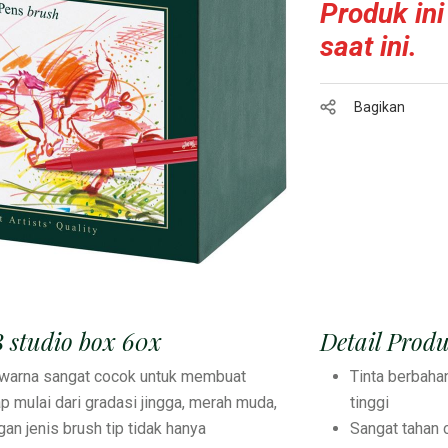
Produk ini
saat ini.
Bagikan
 B studio box 60x
Detail Prod
n warna sangat cocok untuk membuat
Tinta berbaha
ap mulai dari gradasi jingga, merah muda,
tinggi
an jenis brush tip tidak hanya
Sangat tahan 