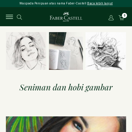
Waspada Penipuan atas nama Faber-Castell
Baca lebih lanjut
0
Seniman dan hobi gambar