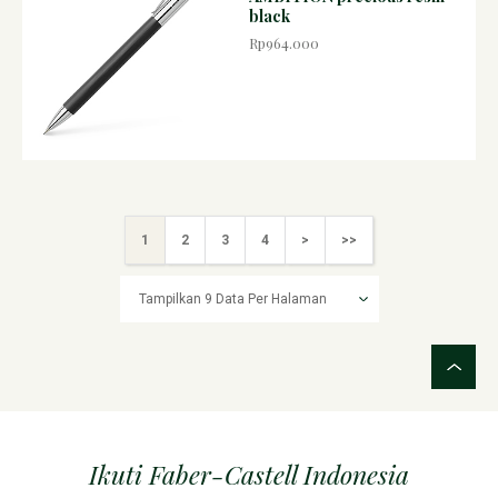
black
Rp964.000
1
2
3
4
>
>>
Ikuti Faber-Castell Indonesia