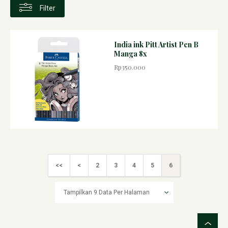
Filter
India ink Pitt Artist Pen B
Manga 8x
Rp350.000
<<
<
2
3
4
5
6