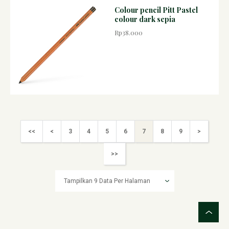
Colour pencil Pitt Pastel
colour dark sepia
Rp38.000
<<
<
3
4
5
6
7
8
9
>
>>