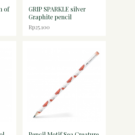
n of
GRIP SPARKLE silver
Graphite pencil
Rp25.100
ol
Pencil Motif Sea Creature