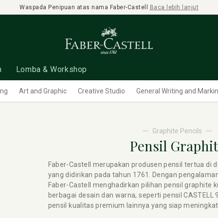
Waspada Penipuan atas nama Faber-Castell
Baca lebih lanjut
n
Lomba & Workshop
ing
Art and Graphic
Creative Studio
General Writing and Marki
Graphite Pencils
Pensil Graphi
Faber-Castell merupakan produsen pensil tertua di 
yang didirikan pada tahun 1761. Dengan pengalaman
Faber-Castell menghadirkan pilihan pensil graphite k
berbagai desain dan warna, seperti pensil CASTELL 9
pensil kualitas premium lainnya yang siap meningkat