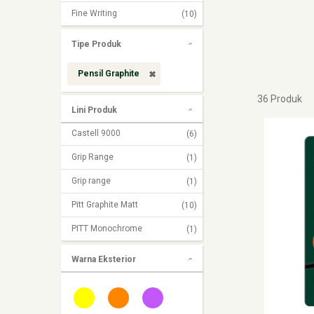
Fine Writing
(10)
Tipe Produk
Pensil Graphite
36 Produk
Lini Produk
Castell 9000
(6)
Grip Range
(1)
Grip range
(1)
Pitt Graphite Matt
(10)
PITT Monochrome
(1)
Warna Eksterior