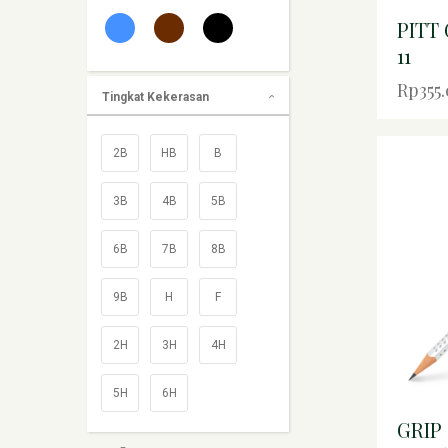
PITT 
11
Rp355
Tingkat Kekerasan
2B
HB
B
3B
4B
5B
6B
7B
8B
9B
H
F
2H
3H
4H
5H
6H
GRIP