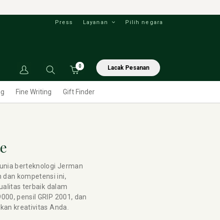
Press
Layanan
Pilih negara
0
Lacak Pesanan
ng
Fine Writing
Gift Finder
te
dunia berteknologi Jerman
 dan kompetensi ini,
ualitas terbaik dalam
000, pensil GRIP 2001, dan
kan kreativitas Anda.