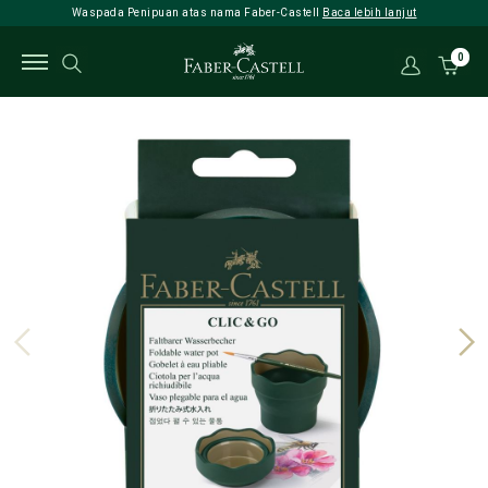
Waspada Penipuan atas nama Faber-Castell
Baca lebih lanjut
0