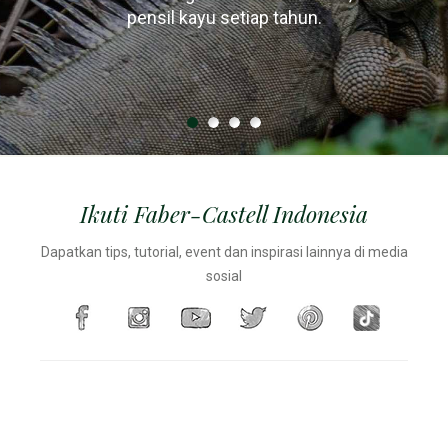
hanya menggunakan kayu dari hutan yang dikelola
heksagonal / segitiga karena pensil sering jatuh
pensil kayu setiap tahun.
setiap jamnya, setara dengan sekitar 1 beban truk.
terguling dari meja
secara lestari.
Ikuti Faber-Castell Indonesia
Dapatkan tips, tutorial, event dan inspirasi lainnya di media
sosial