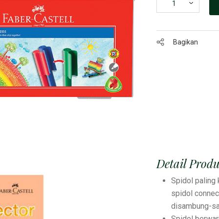
Bagikan
Detail Prod
Spidol paling 
spidol connec
disambung-s
Spidol berwa