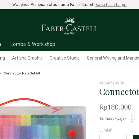
Waspada Penipuan atas nama Faber-Castell
Baca lebih lanjut
n
Lomba & Workshop
ing
Art and Graphic
Creative Studio
General Writing and Marki
Connector Pen Set 60
#155071DVDB
Connector
Rp180.000
Termasuk pajak
i
Jumlah