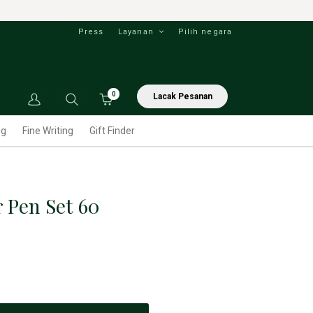
Press
Layanan
Pilih negara
0
Lacak Pesanan
ng
Fine Writing
Gift Finder
 Pen Set 60