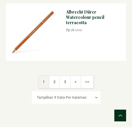
Albrecht Dürer
Watercolour pencil
terracotta
Rp38.000
1
2
3
>
>>